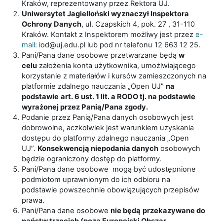
Kraków, reprezentowany przez Rektora UJ.
Uniwersytet Jagielloński wyznaczył Inspektora
Ochrony Danych
, ul. Czapskich 4, pok. 27 , 31-110
Kraków. Kontakt z Inspektorem możliwy jest przez
e-
mail
: iod@uj.edu.pl lub pod nr telefonu 12 663 12 25.
Pani/Pana dane osobowe przetwarzane będą
w
celu
założenia konta użytkownika, umożlwiającego
korzystanie z materiałów i kursów zamieszczonych na
platformie zdalnego nauczania „Open UJ”
na
podstawie
art. 6 ust. 1 lit. a RODO tj. na podstawie
wyrażonej przez Panią/Pana zgody.
Podanie przez Panią/Pana danych osobowych jest
dobrowolne, aczkolwiek jest warunkiem uzyskania
dostępu do platformy zdalnego nauczania „Open
UJ”.
Konsekwencją niepodania danych
osobowych
będzie ograniczony dostęp do platformy.
Pani/Pana dane osobowe mogą być udostępnione
podmiotom uprawnionym do ich odbioru na
podstawie powszechnie obowiązujących przepisów
prawa.
Pani/Pana dane osobowe
nie będą
przekazywane do