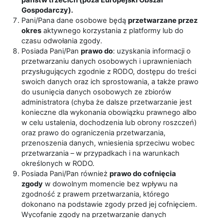
państw trzecich (poza Europejski Obszar
Gospodarczy).
Pani/Pana dane osobowe będą
przetwarzane przez
okres
aktywnego korzystania z platformy lub do
czasu odwołania zgody.
Posiada Pani/Pan
prawo do
: uzyskania informacji o
przetwarzaniu danych osobowych i uprawnieniach
przysługujących zgodnie z RODO, dostępu do treści
swoich danych oraz ich sprostowania, a także prawo
do usunięcia danych osobowych ze zbiorów
administratora (chyba że dalsze przetwarzanie jest
konieczne dla wykonania obowiązku prawnego albo
w celu ustalenia, dochodzenia lub obrony roszczeń)
oraz prawo do ograniczenia przetwarzania,
przenoszenia danych, wniesienia sprzeciwu wobec
przetwarzania – w przypadkach i na warunkach
określonych w RODO.
Posiada Pani/Pan również
prawo do cofnięcia
zgody
w dowolnym momencie bez wpływu na
zgodność z prawem przetwarzania, którego
dokonano na podstawie zgody przed jej cofnięciem.
Wycofanie zgody na przetwarzanie danych