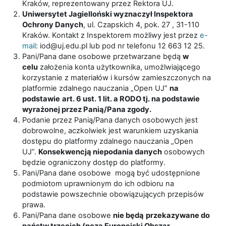
Kraków, reprezentowany przez Rektora UJ.
Uniwersytet Jagielloński wyznaczył Inspektora
Ochrony Danych
, ul. Czapskich 4, pok. 27 , 31-110
Kraków. Kontakt z Inspektorem możliwy jest przez
e-
mail
: iod@uj.edu.pl lub pod nr telefonu 12 663 12 25.
Pani/Pana dane osobowe przetwarzane będą
w
celu
założenia konta użytkownika, umożlwiającego
korzystanie z materiałów i kursów zamieszczonych na
platformie zdalnego nauczania „Open UJ”
na
podstawie
art. 6 ust. 1 lit. a RODO tj. na podstawie
wyrażonej przez Panią/Pana zgody.
Podanie przez Panią/Pana danych osobowych jest
dobrowolne, aczkolwiek jest warunkiem uzyskania
dostępu do platformy zdalnego nauczania „Open
UJ”.
Konsekwencją niepodania danych
osobowych
będzie ograniczony dostęp do platformy.
Pani/Pana dane osobowe mogą być udostępnione
podmiotom uprawnionym do ich odbioru na
podstawie powszechnie obowiązujących przepisów
prawa.
Pani/Pana dane osobowe
nie będą
przekazywane do