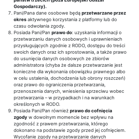
państw trzecich (poza Europejski Obszar
Gospodarczy).
Pani/Pana dane osobowe będą
przetwarzane przez
okres
aktywnego korzystania z platformy lub do
czasu odwołania zgody.
Posiada Pani/Pan
prawo do
: uzyskania informacji o
przetwarzaniu danych osobowych i uprawnieniach
przysługujących zgodnie z RODO, dostępu do treści
swoich danych oraz ich sprostowania, a także prawo
do usunięcia danych osobowych ze zbiorów
administratora (chyba że dalsze przetwarzanie jest
konieczne dla wykonania obowiązku prawnego albo
w celu ustalenia, dochodzenia lub obrony roszczeń)
oraz prawo do ograniczenia przetwarzania,
przenoszenia danych, wniesienia sprzeciwu wobec
przetwarzania – w przypadkach i na warunkach
określonych w RODO.
Posiada Pani/Pan również
prawo do cofnięcia
zgody
w dowolnym momencie bez wpływu na
zgodność z prawem przetwarzania, którego
dokonano na podstawie zgody przed jej cofnięciem.
Wycofanie zgody na przetwarzanie danych