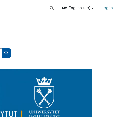
English ‎(en)‎
Log in
Toggle search input
Search courses