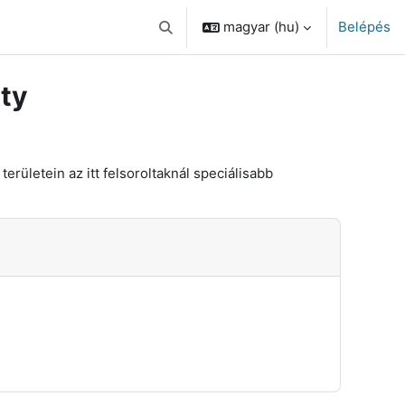
magyar ‎(hu)‎
Belépés
Keresési bemeneti adatok váltása
ity
rületein az itt felsoroltaknál speciálisabb