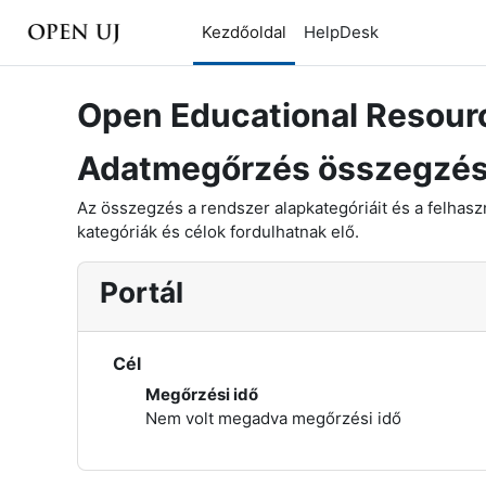
Tovább a fő tartalomhoz
Kezdőoldal
HelpDesk
Open Educational Resource
Adatmegőrzés összegzé
Az összegzés a rendszer alapkategóriáit és a felhaszn
kategóriák és célok fordulhatnak elő.
Portál
Cél
Megőrzési idő
Nem volt megadva megőrzési idő