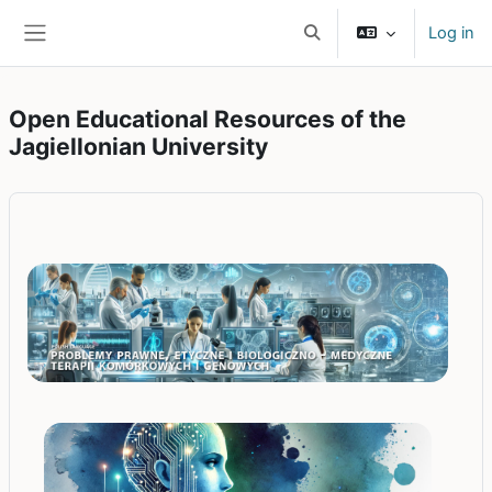
Skip to main content
Log in
Toggle search input
Side panel
Open Educational Resources of the
Jagiellonian University