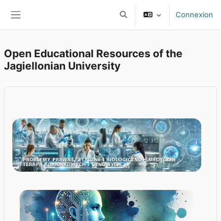
Passer au contenu principal
Connexion
Activer/désactiver la saisie d
Panneau latéral
Open Educational Resources of the
Jagiellonian University