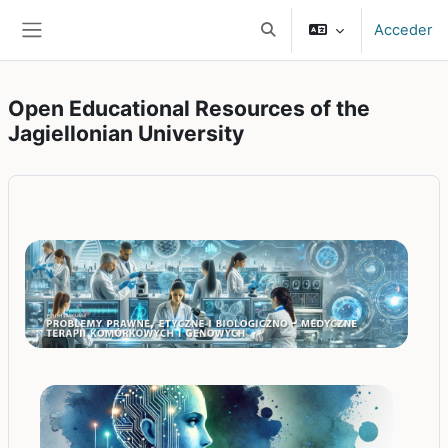
Salta al contenido principal
Acceder
Selector de búsqueda de e
Panel lateral
Open Educational Resources of the
Jagiellonian University